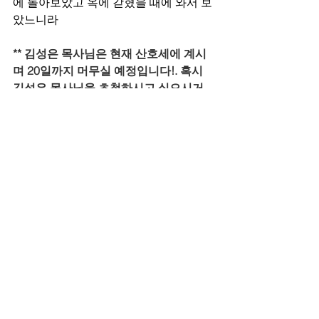
에 돌아보았고 옥에 갇혔을 때에 와서 보
았느니라
** 김성은 목사님은 현재 산호세에 계시
며 20일까지 머무실 예정입니다!. 혹시 
김성은 목사님을 초청하시고 싶으시거
나 만나고 싶은 분들은 
sunny@calebmission.com으로 연락부
탁드립니다.
전체 보기
최근 게시물