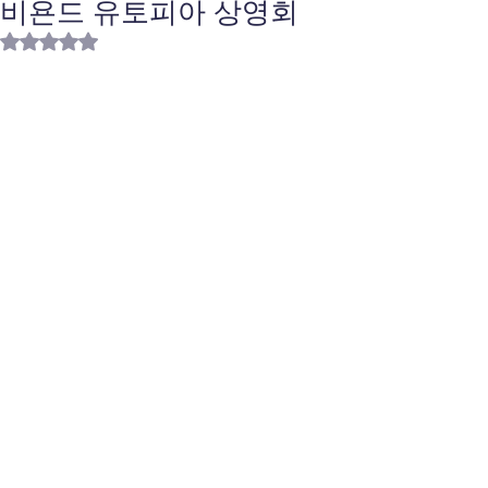
비욘드 유토피아 상영회
별점 5점 중 NaN점을 주었습니다.