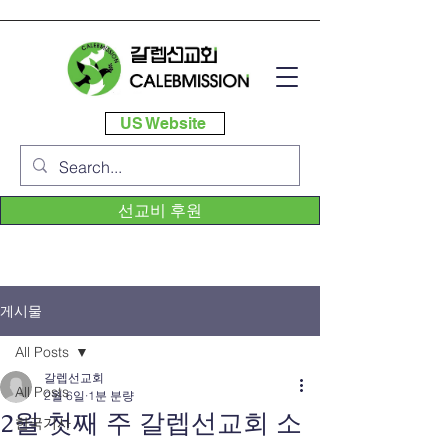
US Website
선교비 후원
게시물
All Posts
갈렙선교회
All Posts
2월 6일
1분 분량
2월 첫째 주 갈렙선교회 소
한국기사