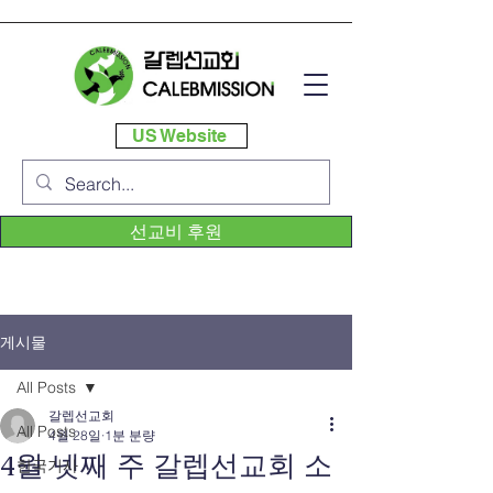
US Website
선교비 후원
게시물
All Posts
갈렙선교회
All Posts
4월 28일
1분 분량
4월 넷째 주 갈렙선교회 소
한국기사