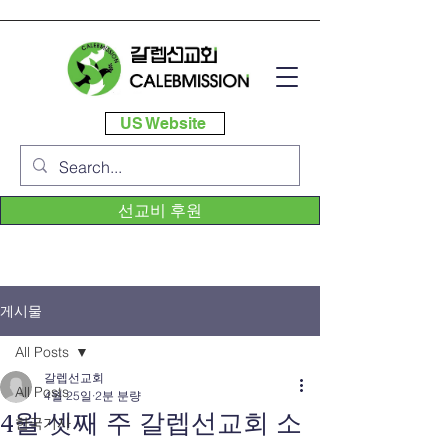
US Website
선교비 후원
게시물
All Posts
갈렙선교회
All Posts
4월 25일
2분 분량
4월 셋째 주 갈렙선교회 소
한국기사