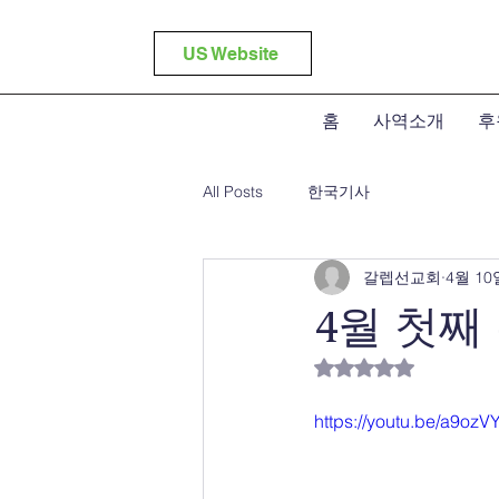
US Website
홈
사역소개
후
All Posts
한국기사
갈렙선교회
4월 10
4월 첫째
별점 5점 중 NaN
https://youtu.be/a9oz