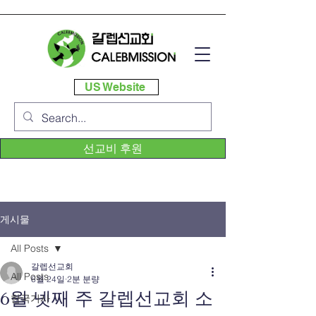
US Website
선교비 후원
게시물
All Posts
갈렙선교회
All Posts
6월 24일
2분 분량
6월 넷째 주 갈렙선교회 소
한국기사