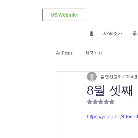
US Website
홈
사역소개
후
All Posts
한국기사
갈렙선교회
2024년
8월 셋째
별점 5점 중 NaN
https://youtu.be/49nsd