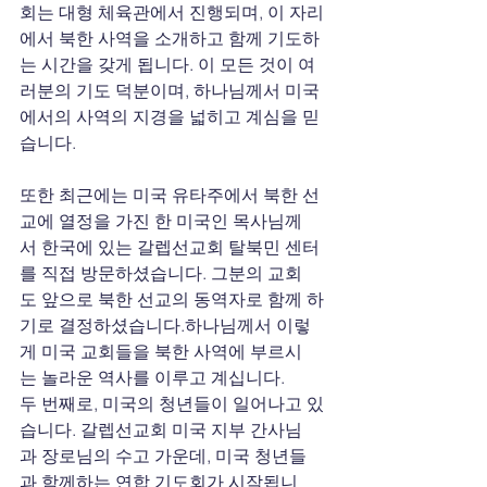
회는 대형 체육관에서 진행되며, 이 자리
에서 북한
사역을
소개하고
함께
기도하
는
시간을 갖게 됩니다. 이 모든 것이 여
러분의
기도
덕분이며, 하나님께서 미국
에서의 사역의 지경을 넓히고 계심을 믿
습니다.
또한 최근에는 미국
유타주에서
북한
선
교에
열정을
가진
한
미국인
목사님께
서 한국에
있는
갈렙선교회
탈북민
센터
를 직접 방문하셨습니다. 그분의 교회
도 앞으로 북한
선교의
동역자로
함께
하
기로
결정하셨습니다.하나님께서 이렇
게 미국 교회들을 북한 사역에 부르시
는 놀라운
역사를 이루고 계십니다.
두 번째로, 미국의 청년들이 일어나고 있
습니다. 갈렙선교회 미국 지부 간사님
과 장로님의 수고 가운데, 미국
청년들
과
함께하는
연합
기도회가 시작됩니