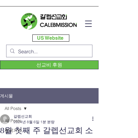
US Website
선교비 후원
게시물
All Posts
갈렙선교회
All Posts
2024년 8월 6일
1분 분량
8월 첫째 주 갈렙선교회 소
한국기사